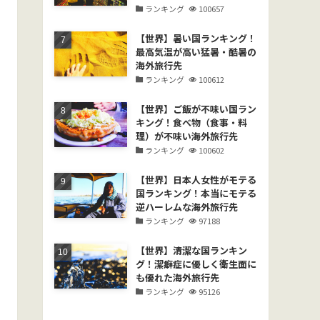
ランキング
100657
【世界】暑い国ランキング！
最高気温が高い猛暑・酷暑の
海外旅行先
ランキング
100612
【世界】ご飯が不味い国ラン
キング！食べ物（食事・料
理）が不味い海外旅行先
ランキング
100602
【世界】日本人女性がモテる
国ランキング！本当にモテる
逆ハーレムな海外旅行先
ランキング
97188
【世界】清潔な国ランキン
グ！潔癖症に優しく衛生面に
も優れた海外旅行先
ランキング
95126