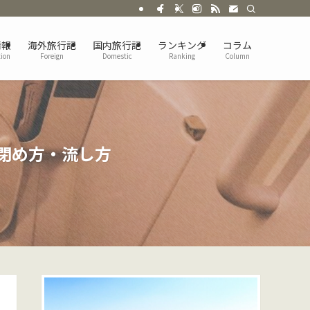
情報
海外旅行記
国内旅行記
ランキング
コラム
tion
Foreign
Domestic
Ranking
Column
閉め方・流し方