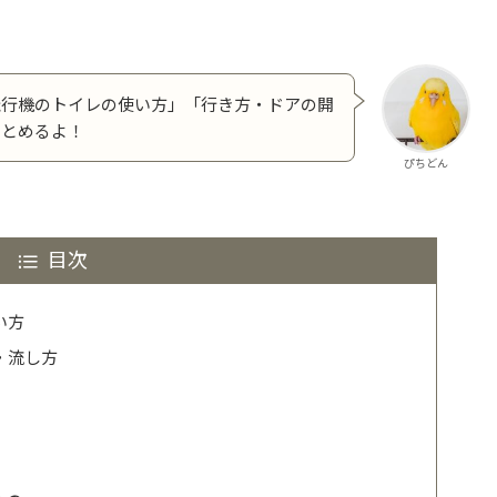
飛行機のトイレの使い方」「行き方・ドアの開
まとめるよ！
ぴちどん
目次
い方
・流し方