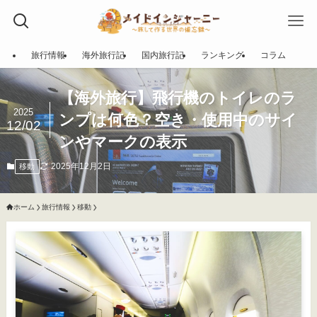
旅行情報
海外旅行記
国内旅行記
ランキング
コラム
【海外旅行】飛行機のトイレのラ
2025
ンプは何色？空き・使用中のサイ
12/02
ンやマークの表示
2025年12月2日
移動
ホーム
旅行情報
移動