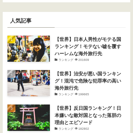
人気記事
【世界】日本人男性がモテる国
ランキング！モテない嘘を覆す
ハーレムな海外旅行先
ランキング
201609
【世界】治安が悪い国ランキン
グ！混沌で危険な犯罪率の高い
海外旅行先
ランキング
199665
【世界】反日国ランキング！日
本嫌いな敵対国となった落胆の
理由とエピソード
ランキング
182802