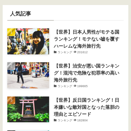
人気記事
【世界】日本人男性がモテる国
ランキング！モテない嘘を覆す
ハーレムな海外旅行先
ランキング
201612
【世界】治安が悪い国ランキン
グ！混沌で危険な犯罪率の高い
海外旅行先
ランキング
199665
【世界】反日国ランキング！日
本嫌いな敵対国となった落胆の
理由とエピソード
ランキング
182804