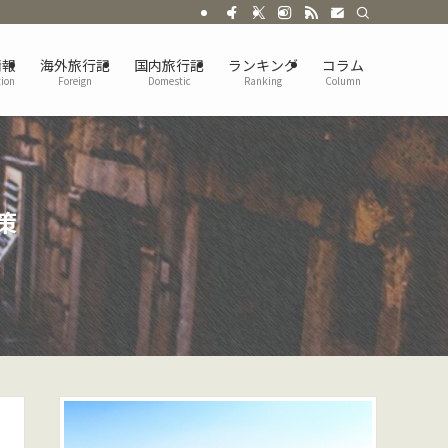
情報
海外旅行記
国内旅行記
ランキング
コラム
tion
Foreign
Domestic
Ranking
Column
策