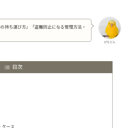
ラの持ち運び方」「盗難防止になる管理方法・
ぴちどん
目次
・ケース