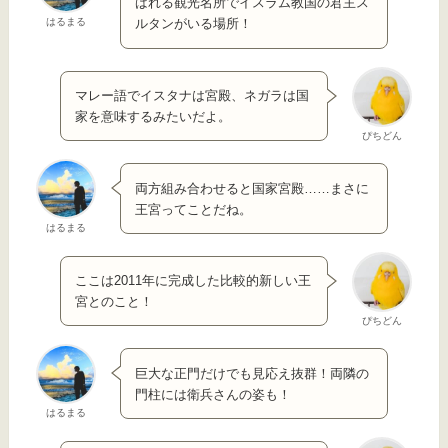
ばれる観光名所でイスラム教国の君主ス
はるまる
ルタンがいる場所！
マレー語でイスタナは宮殿、ネガラは国
家を意味するみたいだよ。
ぴちどん
両方組み合わせると国家宮殿……まさに
王宮ってことだね。
はるまる
ここは2011年に完成した比較的新しい王
宮とのこと！
ぴちどん
巨大な正門だけでも見応え抜群！両隣の
門柱には衛兵さんの姿も！
はるまる