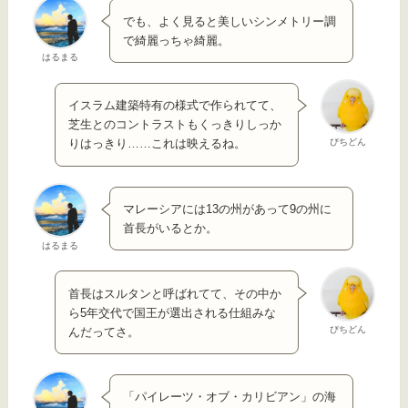
でも、よく見ると美しいシンメトリー調
で綺麗っちゃ綺麗。
はるまる
イスラム建築特有の様式で作られてて、
芝生とのコントラストもくっきりしっか
ぴちどん
りはっきり……これは映えるね。
マレーシアには13の州があって9の州に
首長がいるとか。
はるまる
首長はスルタンと呼ばれてて、その中か
ら5年交代で国王が選出される仕組みな
ぴちどん
んだってさ。
「パイレーツ・オブ・カリビアン」の海