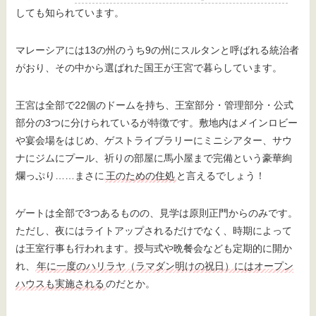
しても知られています。
マレーシアには13の州のうち9の州にスルタンと呼ばれる統治者
がおり、その中から選ばれた国王が王宮で暮らしています。
王宮は全部で22個のドームを持ち、王室部分・管理部分・公式
部分の3つに分けられているが特徴です。敷地内はメインロビー
や宴会場をはじめ、ゲストライブラリーにミニシアター、サウ
ナにジムにプール、祈りの部屋に馬小屋まで完備という豪華絢
爛っぷり……まさに
王のための住処
と言えるでしょう！
ゲートは全部で3つあるものの、見学は原則正門からのみです。
ただし、夜にはライトアップされるだけでなく、時期によって
は王室行事も行われます。授与式や晩餐会なども定期的に開か
れ、
年に一度のハリラヤ（ラマダン明けの祝日）にはオープン
ハウスも実施される
のだとか。