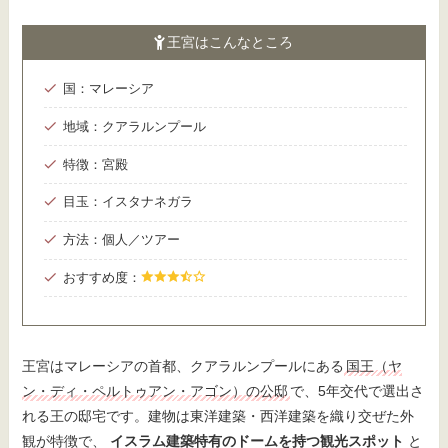
王宮はこんなところ
国：マレーシア
地域：クアラルンプール
特徴：宮殿
目玉：イスタナネガラ
方法：個人／ツアー
おすすめ度：
王宮はマレーシアの首都、クアラルンプールにある
国王（ヤ
ン・ディ・ペルトゥアン・アゴン）の公邸
で、5年交代で選出さ
れる王の邸宅です。建物は東洋建築・西洋建築を織り交ぜた外
観が特徴で、
イスラム建築特有のドームを持つ観光スポット
と