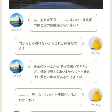
あ、あれが王宮……って遠いわ！反抗期
の娘と父の距離感ぐらい遠い！
はるまる
門からしか覗けないからこれが限界なの
さ！
ぴちどん
黄金のドームが目印って聞いてきたけ
ど、裸眼で視力0.3の僕からしたら丘の
はるまる
上に黄色い物体があるだけよ！笑
……し、失礼な！ちゃんと王様がいるん
だからね！
ぴちどん