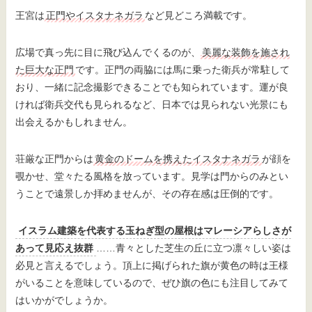
王宮は
正門やイスタナネガラ
など見どころ満載です。
広場で真っ先に目に飛び込んでくるのが、
美麗な装飾を施され
た巨大な正門
です。正門の両脇には馬に乗った衛兵が常駐して
おり、一緒に記念撮影できることでも知られています。運が良
ければ衛兵交代も見られるなど、日本では見られない光景にも
出会えるかもしれません。
荘厳な正門からは
黄金のドームを携えたイスタナネガラ
が顔を
覗かせ、堂々たる風格を放っています。見学は門からのみとい
うことで遠景しか拝めませんが、その存在感は圧倒的です。
イスラム建築を代表する玉ねぎ型の屋根はマレーシアらしさが
あって見応え抜群
……青々とした芝生の丘に立つ凛々しい姿は
必見と言えるでしょう。頂上に掲げられた旗が黄色の時は王様
がいることを意味しているので、ぜひ旗の色にも注目してみて
はいかがでしょうか。