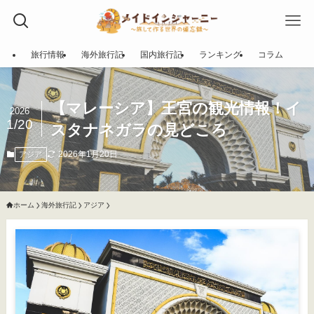
旅行情報
海外旅行記
国内旅行記
ランキング
コラム
【マレーシア】王宮の観光情報！イ
2026
1/20
スタナネガラの見どころ
2026年1月20日
アジア
ホーム
海外旅行記
アジア