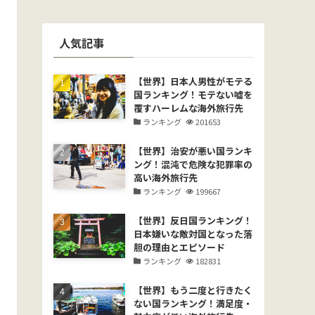
人気記事
【世界】日本人男性がモテる
国ランキング！モテない嘘を
覆すハーレムな海外旅行先
ランキング
201653
【世界】治安が悪い国ランキ
ング！混沌で危険な犯罪率の
高い海外旅行先
ランキング
199667
【世界】反日国ランキング！
日本嫌いな敵対国となった落
胆の理由とエピソード
ランキング
182831
【世界】もう二度と行きたく
ない国ランキング！満足度・