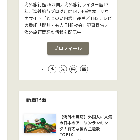
海外旅行歴26カ国／海外旅行ライター歴12
年／海外旅行ブログ月間14万PV達成／サウ
ナサイト「ととのい図鑑」運営／TBSテレビ
の番組「櫻井・有吉 THE夜会」記事提供／
海外旅行関連の情報を配信中
プロフィール
新着記事
【海外の反応】外国人に人気
の日本のアニソンランキン
グ！有名な国内主題歌
TOP10