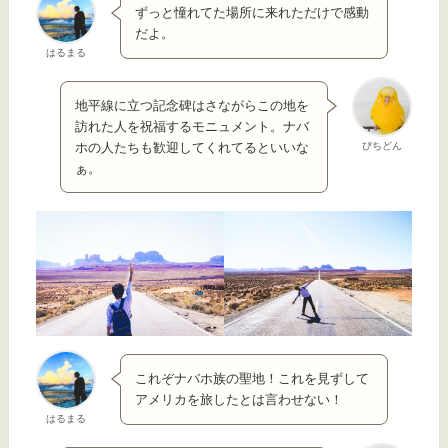
ずっと憧れてた場所に来れただけで感動
だよ。
はるまる
地平線に立つ記念碑はさながらこの地を
訪れた人を祝福するモニュメント。ナバ
ぴちどん
ホの人たちも歓迎してくれてるといいな
ぁ。
これぞナバホ族の聖地！これを見ずして
アメリカを旅したとは言わせない！
はるまる