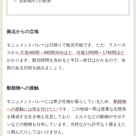
居留地内での飲酒
拠点からの立地
モニュメントバレーは日帰りで観光可能です。ただ、ラスベガ
スから
片道6時間～8時間30分ほど、往復12時間～17時間ほど
かかります。観光時間を含めると半日～終日はかかるので、余
裕のある日程を組みましょう。
動植物への接触
モニュメントバレーには希少生物が暮らしているため、
動植物
への接触には気を付けたい
です。この地域一帯は貴重な生態系
を構成する生き物も生息しており、エルクなどの動物やサボテ
ンなどの植物も分布しています。当然ながら許可なく捕まえた
り摘んだりしてはいけません。