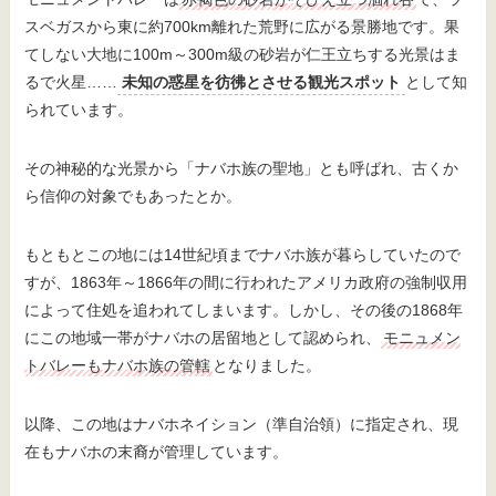
スベガスから東に約700km離れた荒野に広がる景勝地です。果
てしない大地に100m～300m級の砂岩が仁王立ちする光景はま
るで火星……
未知の惑星を彷彿とさせる観光スポット
として知
られています。
その神秘的な光景から「ナバホ族の聖地」とも呼ばれ、古くか
ら信仰の対象でもあったとか。
もともとこの地には14世紀頃までナバホ族が暮らしていたので
すが、1863年～1866年の間に行われたアメリカ政府の強制収用
によって住処を追われてしまいます。しかし、その後の1868年
にこの地域一帯がナバホの居留地として認められ、
モニュメン
トバレーもナバホ族の管轄
となりました。
以降、この地はナバホネイション（準自治領）に指定され、現
在もナバホの末裔が管理しています。