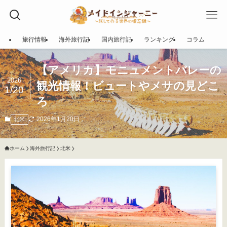
旅行情報
海外旅行記
国内旅行記
ランキング
コラム
【アメリカ】モニュメントバレーの
2026
観光情報！ビュートやメサの見どこ
1/20
ろ
2026年1月20日
北米
ホーム
海外旅行記
北米