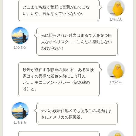
どこまでも続く荒野に言葉が出てこな
い。いや、言葉なんていらないか。
ぴちどん
光に照らされた砂岩はまるで天を穿つ巨
大なオベリスク……こんなの感動しない
はるまる
わけがない！
砂岩が点在する静寂の涸れ谷。ある冒険
家はその異様な景色を前にこう呼ん
ぴちどん
だ……モニュメントバレー（記念碑の
谷）と。
ナバホ族居住地区でもあるこの場所はま
さにアメリカの原風景。
はるまる