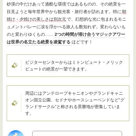
砂漠の中だけあって過酷な環境ではあるものの、その絶景を一
目見ようと毎年世界中から観光客・旅行者が訪れます。特に
朝
焼け・夕焼けの美しさは別次元
で、幻想的な光に包まれるモニ
ュメントバレーに涙を浮かべる旅人も数知れず。変わらないも
のと変わりゆくもの……
2つの時間が溶け合うマジックアワー
は世界の名立たる絶景を凌駕する
ほどです！
ビジターセンターからはミトンビュート・メリック
ビュートの絶景が一望できます。
周辺にはアンテロープキャニオンやグランドキャニ
オン国立公園、セドナやホースシューベンドなど“グ
ランドサークル”と称される景勝地が密集していま
す。