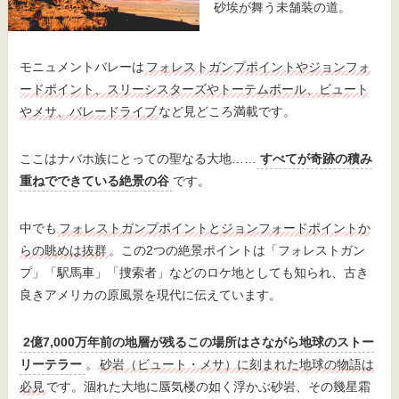
砂埃が舞う未舗装の道。
モニュメントバレーは
フォレストガンプポイントやジョンフォ
ードポイント、スリーシスターズやトーテムポール、ビュート
やメサ、バレードライブ
など見どころ満載です。
ここはナバホ族にとっての聖なる大地……
すべてが奇跡の積み
重ねでできている絶景の谷
です。
中でも
フォレストガンプポイントとジョンフォードポイントか
らの眺めは抜群
。この2つの絶景ポイントは「フォレストガン
プ」「駅馬車」「捜索者」などのロケ地としても知られ、古き
良きアメリカの原風景を現代に伝えています。
2億7,000万年前の地層が残るこの場所はさながら地球のストー
リーテラー
。
砂岩（ビュート・メサ）に刻まれた地球の物語は
必見
です。涸れた大地に蜃気楼の如く浮かぶ砂岩、その幾星霜