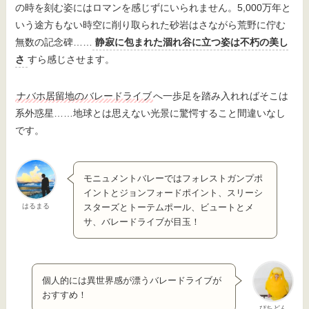
の時を刻む姿にはロマンを感じずにいられません。5,000万年と
いう途方もない時空に削り取られた砂岩はさながら荒野に佇む
無数の記念碑……
静寂に包まれた涸れ谷に立つ姿は不朽の美し
さ
すら感じさせます。
ナバホ居留地のバレードライブ
へ一歩足を踏み入れればそこは
系外惑星……地球とは思えない光景に驚愕すること間違いなし
です。
モニュメントバレーではフォレストガンプポ
イントとジョンフォードポイント、スリーシ
はるまる
スターズとトーテムポール、ビュートとメ
サ、バレードライブが目玉！
個人的には異世界感が漂うバレードライブが
おすすめ！
ぴちどん