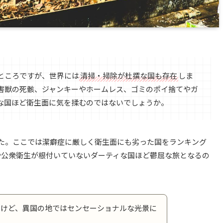
ところですが、世界には
清掃・掃除が杜撰な国も存在
しま
害獣の死骸、ジャンキーやホームレス、ゴミのポイ捨てやガ
な国ほど衛生面に気を揉むのではないでしょうか。
た。ここでは潔癖症に厳しく衛生面にも劣った国をランキング
や公衆衛生が根付いていないダーティな国ほど鬱屈な旅となるの
るけど、異国の地ではセンセーショナルな光景に