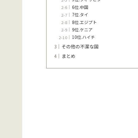
6位.中国
7位.タイ
8位.エジプト
9位.ケニア
10位.ハイチ
その他の不潔な国
まとめ