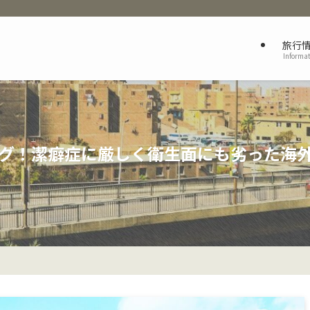
旅行
Informa
グ！潔癖症に厳しく衛生面にも劣った海