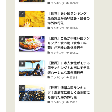
ランキング
100657
【世界】暑い国ランキング！
最高気温が高い猛暑・酷暑の
海外旅行先
ランキング
100612
【世界】ご飯が不味い国ラン
キング！食べ物（食事・料
理）が不味い海外旅行先
ランキング
100602
【世界】日本人女性がモテる
国ランキング！本当にモテる
逆ハーレムな海外旅行先
ランキング
97188
【世界】清潔な国ランキン
グ！潔癖症に優しく衛生面に
も優れた海外旅行先
ランキング
95126