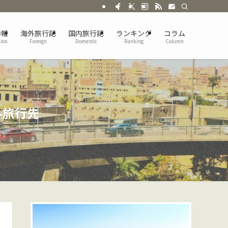
情報
海外旅行記
国内旅行記
ランキング
コラム
tion
Foreign
Domestic
Ranking
Column
外旅行先