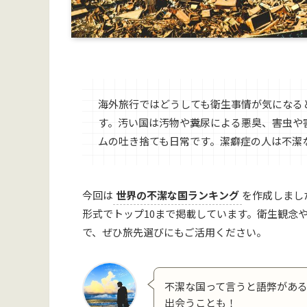
海外旅行ではどうしても衛生事情が気になる
す。汚い国は汚物や糞尿による悪臭、害虫や
ムの吐き捨ても日常です。潔癖症の人は不潔
今回は
世界の不潔な国ランキング
を作成しまし
形式でトップ10まで掲載しています。衛生観念
で、ぜひ旅先選びにもご活用ください。
不潔な国って言うと語弊があ
出会うことも！