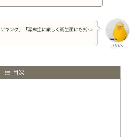
ランキング」「潔癖症に厳しく衛生面にも劣っ
ぴちどん
目次