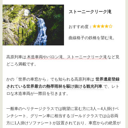
ストーニークリーク滝
おすすめ度：
曲線格子の鉄橋を望む滝。
高原列車は
木造車両やバロン滝、ストーニークリーク滝
など見
どころ満載です。
かの「世界の車窓から」でも知られる高原列車は
世界遺産登録
されている世界最古の熱帯雨林を駆け抜ける観光列車
で、レト
ロな木造車両が一際目を引きます。
一般車のヘリテージクラスでは眺望に富む方に3人～4人掛けベ
ンチシート、グリーン車に相当するゴールドクラスでは山谷両
方に1人掛けソファシートが設置されており、車窓からの絶景が