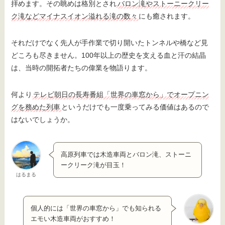
拝めます。その眺めは格別とされ
バロン滝やストーニークリー
ク滝などマイナスイオン溢れる滝の数々
にも癒されます。
それだけでなく先人が手作業で切り開いたトンネルや橋など見
どころも尽きません。100年以上の歴史を支える血と汗の結晶
は、当時の開拓者たちの偉業を物語ります。
何より
テレビ朝日の長寿番組「世界の車窓から」でオープニン
グを務めた列車
というだけでも一度乗ってみる価値はあるので
はないでしょうか。
高原列車では木造車両とバロン滝、ストーニ
ークリーク滝が目玉！
はるまる
個人的には「世界の車窓から」でも知られる
エモい木造車両がおすすめ！