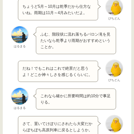
ちょうど5月～10月は乾季だから仕方な
いね。雨期は11月～4月みたいだよ。
ぴちどん
ふむ、階段状に流れ落ちるバロン滝を見
たいなら乾季より雨期がおすすめという
はるまる
ことか。
だね！でもこれはこれで絶景だと思う
よ！どこか神々しさを感じるくらいに。
ぴちどん
これなら確かに所要時間は約10分で事足
りる。
はるまる
さて、置いてけぼりにされたら大変だか
らぼちぼち高原列車に戻るとしようか。