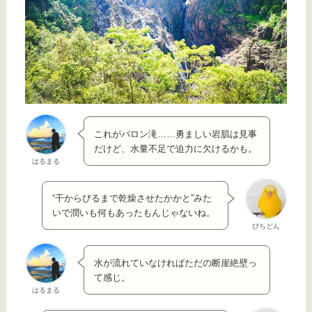
これがバロン滝……勇ましい岩肌は見事
だけど、水量不足で迫力に欠けるかも。
はるまる
“干からびるまで乾燥させたかかと”みた
いで潤いも何もあったもんじゃないね。
ぴちどん
水が流れていなければただの断崖絶壁っ
て感じ。
はるまる