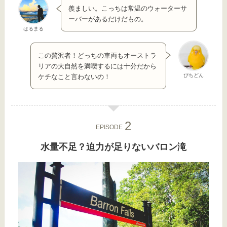
羨ましい。こっちは常温のウォーターサ
ーバーがあるだけだもの。
はるまる
この贅沢者！どっちの車両もオーストラ
リアの大自然を満喫するには十分だから
ぴちどん
ケチなこと言わないの！
EPISODE
水量不足？迫力が足りないバロン滝