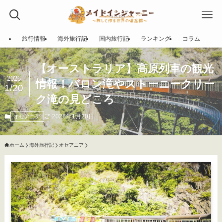
旅行情報
海外旅行記
国内旅行記
ランキング
コラム
【オーストラリア】高原列車の観光
2026
情報！バロン滝やストーニークリー
1/20
ク滝の見どころ
2026年1月20日
オセアニア
ホーム
海外旅行記
オセアニア