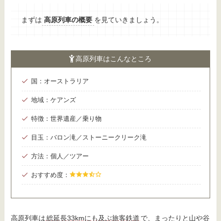
まずは
高原列車の概要
を見ていきましょう。
高原列車はこんなところ
国：オーストラリア
地域：ケアンズ
特徴：世界遺産／乗り物
目玉：バロン滝／ストーニークリーク滝
方法：個人／ツアー
おすすめ度：
高原列車は
総延長33kmにも及ぶ旅客鉄道
で、まったりと山や谷