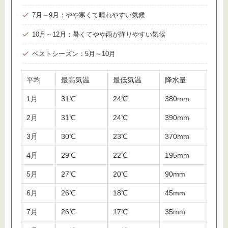
7月～9月：やや寒くて晴れやすい気候
10月～12月：暑くてやや雨が降りやすい気候
ベストシーズン：5月～10月
平均
最高気温
最低気温
降水量
1月
31℃
24℃
380mm
2月
31℃
24℃
390mm
3月
30℃
23℃
370mm
4月
29℃
22℃
195mm
5月
27℃
20℃
90mm
6月
26℃
18℃
45mm
7月
26℃
17℃
35mm