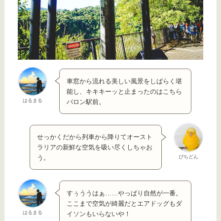
車窓から流れる美しい風景をしばらく堪
能し、キキキーッと止まったのはこちら
はるまる
バロン駅前。
せっかくだから列車から降りてオースト
ラリアの新鮮な空気を吸い尽くしちゃお
ぴちどん
う。
すぅううはぁ……やっぱり自然が一番。
ここまで空気が綺麗だとエアドッグもダ
はるまる
イソンもいらないや！