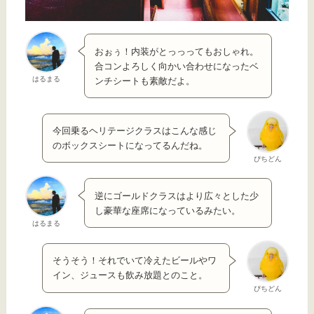
おぉぅ！内装がとっっってもおしゃれ。
合コンよろしく向かい合わせになったベ
はるまる
ンチシートも素敵だよ。
今回乗るヘリテージクラスはこんな感じ
のボックスシートになってるんだね。
ぴちどん
逆にゴールドクラスはより広々とした少
し豪華な座席になっているみたい。
はるまる
そうそう！それでいて冷えたビールやワ
イン、ジュースも飲み放題とのこと。
ぴちどん