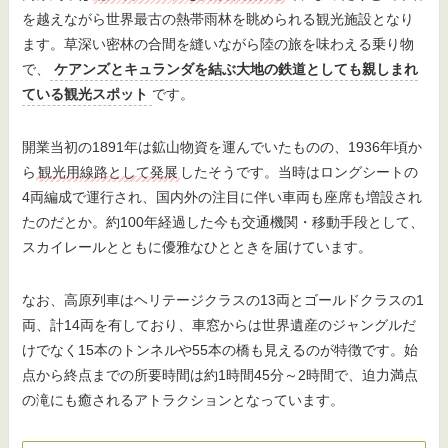
を越えながら世界最古の熱帯雨林を眺められる観光施設となり
ます。草深い密林の合間を縫いながら陸の旅を味わえる乗り物
で、
ケアンズとキュランダを結ぶ大地の鉄道としても親しまれ
ている観光スポット
です。
開業当初の1891年は鉱山物資を運んでいたものの、1936年頃か
ら
観光用線路として発展
したそうです。当時はロングシートの
4両編成で運行され、国内外の注目に伴い車両も座席も増設され
たのだとか。約100年経過した今も交通機関・移動手段として、
スカイレールとともに優雅なひとときを届けています。
なお、高原列車はヘリテージクラスの13両とゴールドクラスの1
両、計14両を有しており、車窓からは世界遺産のジャングルだ
けでなく15本のトンネルや55本の橋も見えるのが特徴です。始
点から終点までの所要時間は約1時間45分～2時間で、迫力満点
の滝にも癒されるアトラクションとなっています。