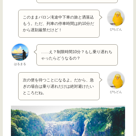
このままバロン滝途中下車の旅と洒落込
もう。ただ、列車の停車時間は約10分だ
ぴちどん
から遅刻厳禁だけど！
……え？制限時間10分？もし乗り遅れち
ゃったらどうなるの？
はるまる
次の便を待つことになるよ。だから、急
ぎの場合は乗り遅れだけは絶対避けたい
ぴちどん
ところだね。