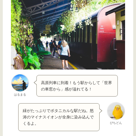
高原列車に到着！もう駅からして「世界
の車窓から」感が溢れてる！
はるまる
緑がたっぷりでボタニカルな駅だね。怒
涛のマイナスイオンが全身に染み込んで
ぴちどん
くるよ。