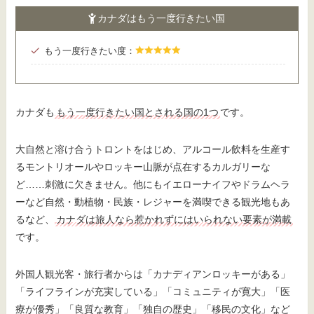
カナダはもう一度行きたい国
もう一度行きたい度：
カナダも
もう一度行きたい国とされる国の1つ
です。
大自然と溶け合うトロントをはじめ、アルコール飲料を生産す
るモントリオールやロッキー山脈が点在するカルガリーな
ど……刺激に欠きません。他にもイエローナイフやドラムヘラ
ーなど自然・動植物・民族・レジャーを満喫できる観光地もあ
るなど、
カナダは旅人なら惹かれずにはいられない要素が満載
です。
外国人観光客・旅行者からは「カナディアンロッキーがある」
「ライフラインが充実している」「コミュニティが寛大」「医
療が優秀」「良質な教育」「独自の歴史」「移民の文化」など