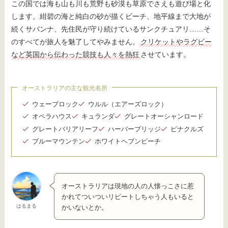
この国では海も山も川も荒野も砂漠も草原でさえも遊び場と化
します。紺碧の海と純白の砂が描くビーチ、地平線まで大地が
続くサバンナ、先住民が守り続けているサンクチュアリ……そ
のすべてが旅人を魅了してやみません。
クリケットやラグビー
など英国から伝わった競技も人々を熱狂
させています。
オーストラリアの主な観光名所
ウェーブロック
ウルル（エアーズロック）
オペラハウス
キュランダ
グレートオーシャンロード
グレートバリアリーフ
ハーバーブリッジ
ピナクルズ
ブルーマウンテン
ホワイトヘブンビーチ
オーストラリアは現地の人の人懐っこさに惹
かれてついついリピートしちゃう人もいると
はるまる
かいないとか。