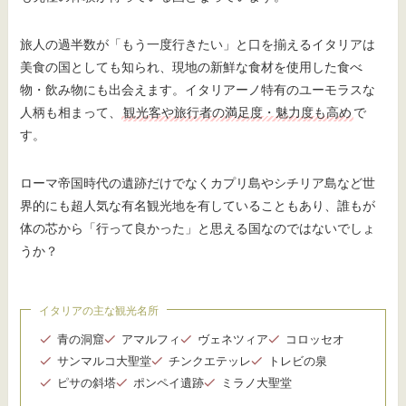
旅人の過半数が「もう一度行きたい」と口を揃えるイタリアは
美食の国としても知られ、現地の新鮮な食材を使用した食べ
物・飲み物にも出会えます。イタリアーノ特有のユーモラスな
人柄も相まって、
観光客や旅行者の満足度・魅力度も高め
で
す。
ローマ帝国時代の遺跡だけでなくカプリ島やシチリア島など世
界的にも超人気な有名観光地を有していることもあり、誰もが
体の芯から「行って良かった」と思える国なのではないでしょ
うか？
イタリアの主な観光名所
青の洞窟
アマルフィ
ヴェネツィア
コロッセオ
サンマルコ大聖堂
チンクエテッレ
トレビの泉
ピサの斜塔
ポンペイ遺跡
ミラノ大聖堂