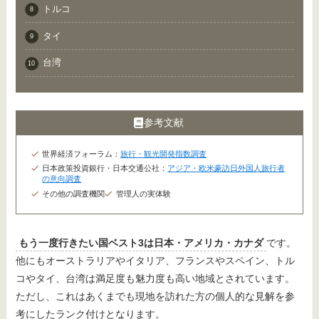
トルコ
タイ
台湾
参考文献
世界経済フォーラム：
旅行・観光開発指数調査
日本政策投資銀行・日本交通公社：
アジア・欧米豪訪日外国人旅行者
の意向調査
その他の調査機関
管理人の実体験
もう一度行きたい国ベスト3は日本・アメリカ・カナダ
です。
他にもオーストラリアやイタリア、フランスやスペイン、トル
コやタイ、台湾は満足度も魅力度も高い地域とされています。
ただし、これはあくまでも現地を訪れた方の個人的な見解を参
考にしたランク付けとなります。