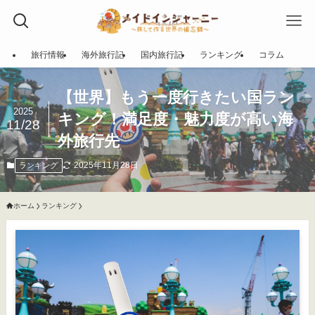
旅行情報
海外旅行記
国内旅行記
ランキング
コラム
【世界】もう一度行きたい国ラン
2025
キング！満足度・魅力度が高い海
11/28
外旅行先
2025年11月28日
ランキング
ホーム
ランキング