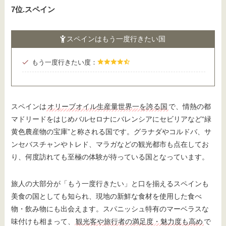
7位.スペイン
スペインはもう一度行きたい国
もう一度行きたい度：
スペインは
オリーブオイル生産量世界一を誇る国
で、情熱の都
マドリードをはじめバルセロナにバレンシアにセビリアなど“緑
黄色農産物の宝庫”と称される国です。グラナダやコルドバ、サ
ンセバスチャンやトレド、マラガなどの観光都市も点在してお
り、何度訪れても至極の体験が待っている国となっています。
旅人の大部分が「もう一度行きたい」と口を揃えるスペインも
美食の国としても知られ、現地の新鮮な食材を使用した食べ
物・飲み物にも出会えます。スパニッシュ特有のマーベラスな
味付けも相まって、
観光客や旅行者の満足度・魅力度も高め
で