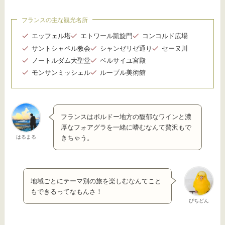
フランスの主な観光名所
エッフェル塔
エトワール凱旋門
コンコルド広場
サントシャペル教会
シャンゼリゼ通り
セーヌ川
ノートルダム大聖堂
ベルサイユ宮殿
モンサンミッシェル
ルーブル美術館
フランスはボルドー地方の馥郁なワインと濃
厚なフォアグラを一緒に嗜むなんて贅沢もで
はるまる
きちゃう。
地域ごとにテーマ別の旅を楽しむなんてこと
もできるってなもんさ！
ぴちどん