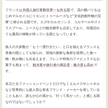
フランスは
外国人旅行客数世界一を誇る国
で、花の都パリをは
じめマルセイユにリヨンにトゥールーズなど“文化的創作物の宝
庫”と称される国です。エズやカルカソンヌ、コルマールやスト
ラスブール、ニースなどの観光都市も点在しており、何度訪れ
ても最高の体験が待っている国となっています。
旅人の大多数が「もう一度行きたい」と口を揃えるフランスも
美食の国としても知られ、現地の新鮮な食材を使用した食べ
物・飲み物にも出会えます。フレンチ特有のファビュラスなお
菓子も相まって、
観光客や旅行者の満足度・魅力度も高め
で
す。
名立たるファッションイベントだけでなくエルメスやシャネル
など世界的にも超人気な有名ブランド・メーカーを有している
こともあり、誰もが心の底から「行って良かった」と感じる国
なのではないでしょうか？