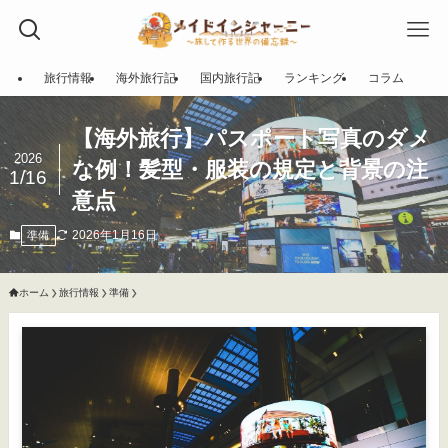
旅行情報
海外旅行記
国内旅行記
ランキング
コラム
【海外旅行】パスポート写真のダメ
2026
な例！髪型・服装の規定と背景の注
1/16
意点
2026年1月16日
準備
ホーム
旅行情報
準備