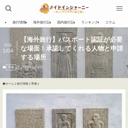
旅行情報
海外旅行記
国内旅行記
ランキング
コラム
【海外旅行】パスポート認証が必要
2026
な場面！承認してくれる人物と申請
1/04
する場所
2026年1月4日
準備
ホーム
旅行情報
準備