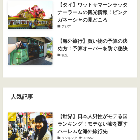
【タイ】ワットサマーンラッタ
ナーラームの観光情報！ピンク
ガネーシャの見どころ
アジア
【海外旅行】買い物の予算の決
め方！予算オーバーを防ぐ秘訣
観光
人気記事
【世界】日本人男性がモテる国
ランキング！モテない嘘を覆す
ハーレムな海外旅行先
ランキング
201557