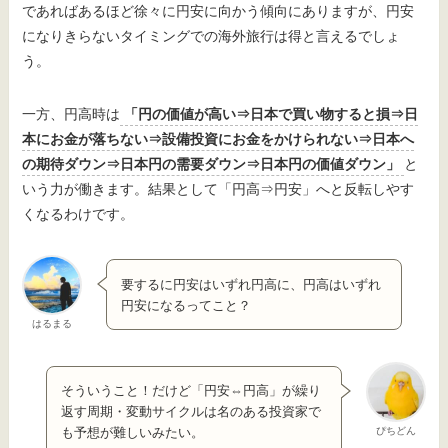
であればあるほど徐々に円安に向かう傾向にありますが、円安
になりきらないタイミングでの海外旅行は得と言えるでしょ
う。
一方、円高時は
「円の価値が高い⇒日本で買い物すると損⇒日
本にお金が落ちない⇒設備投資にお金をかけられない⇒日本へ
の期待ダウン⇒日本円の需要ダウン⇒日本円の価値ダウン」
と
いう力が働きます。結果として「円高⇒円安」へと反転しやす
くなるわけです。
要するに円安はいずれ円高に、円高はいずれ
円安になるってこと？
はるまる
そういうこと！だけど「円安⇔円高」が繰り
返す周期・変動サイクルは名のある投資家で
ぴちどん
も予想が難しいみたい。