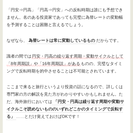
「円安⇒円高」「円高⇒円安」への反転時期は誰にも予想でき
ません。名のある投資家であっても完璧に為替レートの変動幅
を予測することは困難と言えるでしょう。
なぜなら、
為替レートは常に変動しているもの
だからです。
識者の間では
円安・円高の繰り返す周期・変動サイクルとして
「8年周期説」や「16年周期説」がある
ものの、完璧なタイミ
ングで反転時期を的中させることは不可能とされています。
ここまで来ると旅行というより投資の話になるので、詳しくは
専門家の方の解説を見た方がわかりやすいかもしれません。た
だ、海外旅行においては
「円安・円高は繰り返す周期や変動サ
イクルこそ読めないもののいずれどこかのタイミングで反転す
る」
……とだけ覚えておけばOKです！