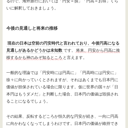
るので、海外旅行においては「円安＝損」「円高＝お得」くら
いに解釈しておきましょう。
今後の見通しと将来の推移
現在の日本は空前の円安時代と言われており、今後円高になる
見通しがあるかどうかは未知数
です。
将来、円安から円高に推
移するかも神のみぞ知るところ
と言えます。
一般的な理論では「円安時には円高に」「円高時には円安に」
徐々に向かっていくとされますが、それはあくまでも日本円に
価値が担保されている場合に限ります。仮に世界の国々が「日
本円はもうダメだ」と判断した場合、日本円の価値は毀損され
ることになるでしょう。
その結果、反転するどころか恒久的な円安が続き、一向に円高
に向かわなくなってしまうわけです。日本円の価値が維持でき