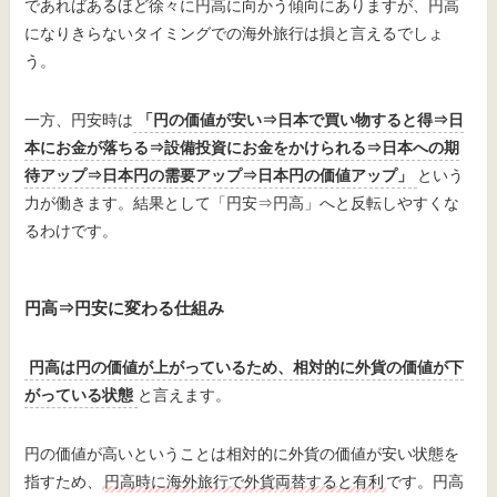
であればあるほど徐々に円高に向かう傾向にありますが、円高
になりきらないタイミングでの海外旅行は損と言えるでしょ
う。
一方、円安時は
「円の価値が安い⇒日本で買い物すると得⇒日
本にお金が落ちる⇒設備投資にお金をかけられる⇒日本への期
待アップ⇒日本円の需要アップ⇒日本円の価値アップ」
という
力が働きます。結果として「円安⇒円高」へと反転しやすくな
るわけです。
円高⇒円安に変わる仕組み
円高は円の価値が上がっているため、相対的に外貨の価値が下
がっている状態
と言えます。
円の価値が高いということは相対的に外貨の価値が安い状態を
指すため、
円高時に海外旅行で外貨両替すると有利
です。円高