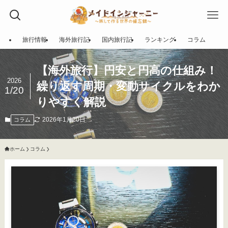
旅行情報
海外旅行記
国内旅行記
ランキング
コラム
【海外旅行】円安と円高の仕組み！
2026
繰り返す周期・変動サイクルをわか
1/20
りやすく解説
2026年1月20日
コラム
ホーム
コラム