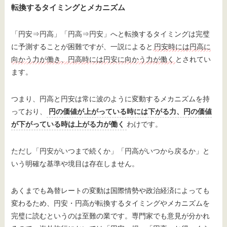
転換するタイミングとメカニズム
「円安⇒円高」「円高⇒円安」へと転換するタイミングは完璧
に予測することが困難ですが、一説によると
円安時には円高に
向かう力が働き、円高時には円安に向かう力が働く
とされてい
ます。
つまり、円高と円安は常に波のように変動するメカニズムを持
っており、
円の価値が上がっている時には下がる力、円の価値
が下がっている時は上がる力が働く
わけです。
ただし「円安がいつまで続くか」「円高がいつから戻るか」と
いう明確な基準や境目は存在しません。
あくまでも為替レートの変動は国際情勢や政治経済によっても
変わるため、円安・円高が転換するタイミングやメカニズムを
完璧に読むというのは至難の業です。専門家でも意見が分かれ