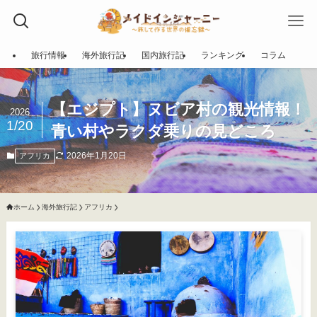
旅行情報
海外旅行記
国内旅行記
ランキング
コラム
【エジプト】ヌビア村の観光情報！
2026
1/20
青い村やラクダ乗りの見どころ
2026年1月20日
アフリカ
ホーム
海外旅行記
アフリカ