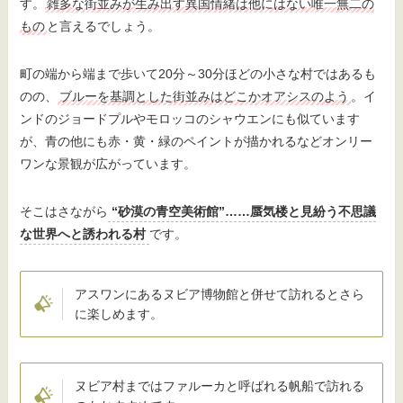
す。
雑多な街並みが生み出す異国情緒は他にはない唯一無二の
もの
と言えるでしょう。
町の端から端まで歩いて20分～30分ほどの小さな村ではあるも
のの、
ブルーを基調とした街並みはどこかオアシスのよう
。イ
ンドのジョードプルやモロッコのシャウエンにも似ています
が、青の他にも赤・黄・緑のペイントが描かれるなどオンリー
ワンな景観が広がっています。
そこはさながら
“砂漠の青空美術館”……蜃気楼と見紛う不思議
な世界へと誘われる村
です。
アスワンにあるヌビア博物館と併せて訪れるとさら
に楽しめます。
ヌビア村まではファルーカと呼ばれる帆船で訪れる