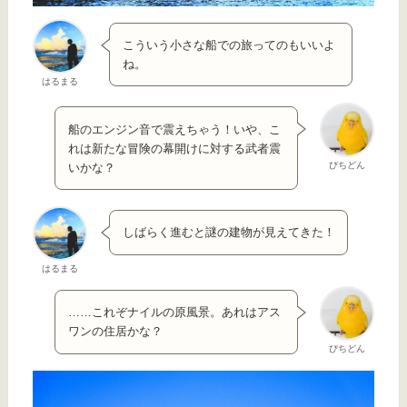
こういう小さな船での旅ってのもいいよ
ね。
はるまる
船のエンジン音で震えちゃう！いや、こ
れは新たな冒険の幕開けに対する武者震
ぴちどん
いかな？
しばらく進むと謎の建物が見えてきた！
はるまる
……これぞナイルの原風景。あれはアス
ワンの住居かな？
ぴちどん