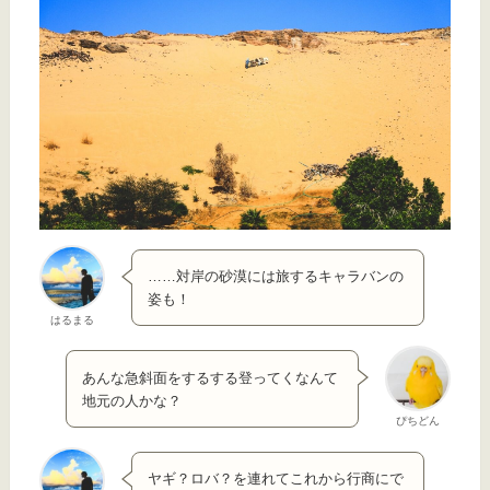
……対岸の砂漠には旅するキャラバンの
姿も！
はるまる
あんな急斜面をするする登ってくなんて
地元の人かな？
ぴちどん
ヤギ？ロバ？を連れてこれから行商にで