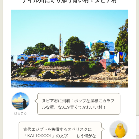
ナイル川に寄り添う青い村！ヌビア村
ヌビア村に到着！ポップな屋根にカラフ
ルな壁、なんか青くてかわいい村！
はるまる
古代エジプトを象徴するオベリスクに
「KATTODOOL」の文字……もう何がな