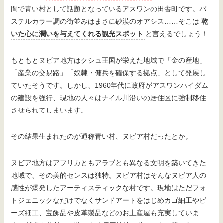
間で青い村として話題となっているアスワンの田舎町です。パ
ステルカラー調の街並みはまさに砂漠のオアシス……そこは
乾
いた心に潤いを与えてくれる観光スポット
と言えるでしょう！
もともとヌビア地方はクシュ王国が栄えた地域で「金の産地」
「産業の交易路」「奴隷・傭兵を確保する拠点」として発展し
ていたそうです。しかし、1960年代に政府がアスワンハイダム
の建設を強行、現地の人々はナイル川沿いの居住区に強制移住
させられてしまいます。
その結果生まれたのが通称青い村、ヌビア村だったとか。
ヌビア地方はアフリカともアラブとも異なる文明を築いてきた
地域で、その美的センスは独特。ヌビア村はそんなヌビア人の
感性が爆発したアーティスティックな村です。現地はただフォ
トジェニックなだけでなくサンドアートをはじめカゴ細工やビ
ーズ細工、宝飾品や皮革製品などのお土産屋も充実していま