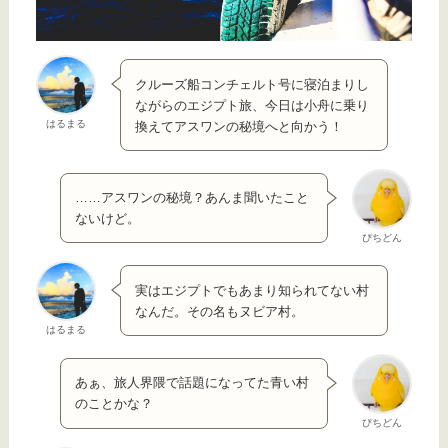
クルーズ船コンチェルト号に寝泊まりし
ながらのエジプト旅、今日は小舟に乗り
はるまる
換えてアスワンの秘境へと向かう！
……アスワンの秘境？あんま聞いたこと
ないけど。
ぴちどん
実はエジプトでもあまり知られてない村
なんだ。その名もヌビア村。
はるまる
あぁ、旅人界隈で話題になってた青い村
のことかな？
ぴちどん