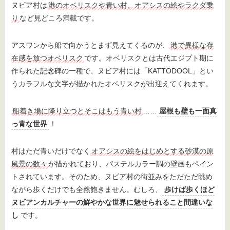
ヌビア村は
港のオベリスクや青い村、オアシスの絵やラクダ乗
り
など見どころ満載です。
アスワンから船で向かうとまず見えてくるのが、
港で異様な存
在感を放つオベリスク
です。オベリスクとは古代エジプト期に
作られた記念碑の一種で、ヌビア村には「KATTODOOL」とい
うカラフルな文字が描かれたオベリスクが出迎えてくれます。
船着き場に降り立つとそこはもう青い村
……
屋根も壁も一面真
っ青な世界
！
村はただ青いだけでなく
オアシスの絵をはじめとする砂漠の原
風景の数々
が描かれており、パステルカラー調の壁画もペイン
トされています。そのため、ヌビア村の街並みをただただ眺め
ながら歩くだけでも全然飽きません。むしろ、
歩けば歩くほど
ヌビアンカルチャーの鮮やかな世界に魅せられること間違いな
し
です。