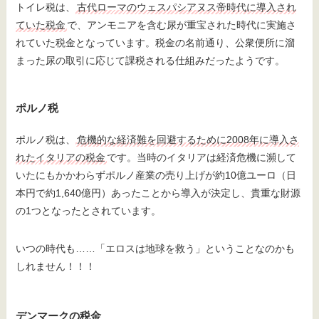
トイレ税は、
古代ローマのウェスパシアヌス帝時代に導入され
ていた税金
で、アンモニアを含む尿が重宝された時代に実施さ
れていた税金となっています。税金の名前通り、公衆便所に溜
まった尿の取引に応じて課税される仕組みだったようです。
ポルノ税
ポルノ税は、
危機的な経済難を回避するために2008年に導入さ
れたイタリアの税金
です。当時のイタリアは経済危機に瀕して
いたにもかかわらずポルノ産業の売り上げが約10億ユーロ（日
本円で約1,640億円）あったことから導入が決定し、貴重な財源
の1つとなったとされています。
いつの時代も……「エロスは地球を救う」ということなのかも
しれません！！！
デンマークの税金