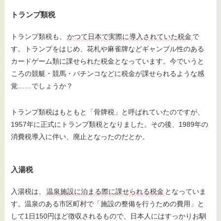
トランプ類税
トランプ類税も、
かつて日本で実際に導入されていた税金
で
す。トランプをはじめ、花札や麻雀牌などギャンブル性のある
カードゲーム類に課せられた税金となっています。今でいうと
ころの競艇・競馬・パチンコなどに税金が課せられるような感
覚……でしょうか？
トランプ類税はもともと「骨牌税」と呼ばれていたのですが、
1957年に正式にトランプ類税となりました。その後、1989年の
消費税導入に伴い、廃止となったのだとか。
入湯税
入湯税は、
温泉施設に泊まる際に課せられる税金
となっていま
す。温泉のある市区町村で「施設の整備を行うための費用」と
して1日150円ほど徴収されるもので、日本人にはすっかりお馴