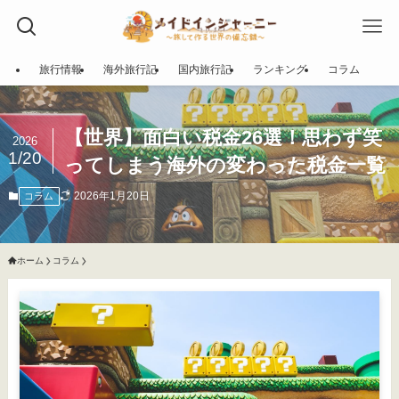
旅行情報
海外旅行記
国内旅行記
ランキング
コラム
【世界】面白い税金26選！思わず笑
2026
1/20
ってしまう海外の変わった税金一覧
2026年1月20日
コラム
ホーム
コラム