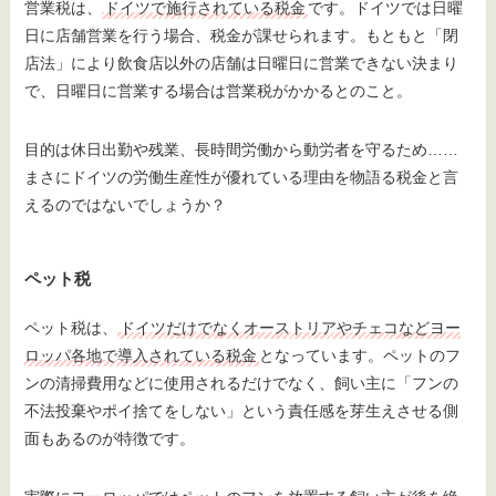
営業税は、
ドイツで施行されている税金
です。ドイツでは日曜
日に店舗営業を行う場合、税金が課せられます。もともと「閉
店法」により飲食店以外の店舗は日曜日に営業できない決まり
で、日曜日に営業する場合は営業税がかかるとのこと。
目的は休日出勤や残業、長時間労働から動労者を守るため……
まさにドイツの労働生産性が優れている理由を物語る税金と言
えるのではないでしょうか？
ペット税
ペット税は、
ドイツだけでなくオーストリアやチェコなどヨー
ロッパ各地で導入されている税金
となっています。ペットのフ
ンの清掃費用などに使用されるだけでなく、飼い主に「フンの
不法投棄やポイ捨てをしない」という責任感を芽生えさせる側
面もあるのが特徴です。