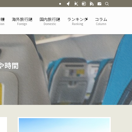
情報
海外旅行記
国内旅行記
ランキング
コラム
tion
Foreign
Domestic
Ranking
Column
や時間