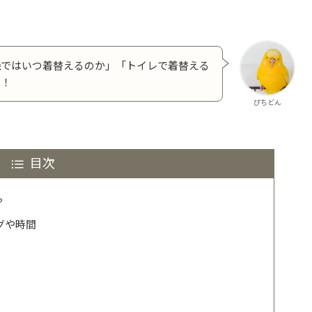
機ではいつ着替えるのか」「トイレで着替える
よ！
ぴちどん
目次
？
グや時間