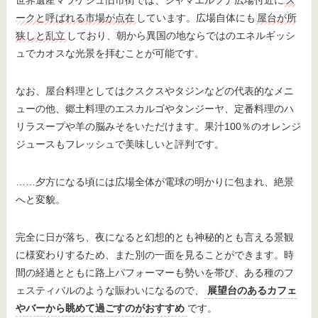
ークと呼ばれる市場が点在
しています。広場自体にも
屋台が所
狭しと乱立
しており、朝から異国の地ならではのエネルギッシ
ュでカオスな光景を拝むことが可能です。
なお、屋台料理としてはクスクスやタジンなどの代表的なメニ
ューの他、郷土料理のエスカルゴやタンジーヤ、定番料理のハ
リラスープや羊の脳みそをいただけます。果汁100％のオレンジ
ジュースもフレッシュで美味しいと評判です。
……夕方になる頃には広場全体が電球の明かりに包まれ、絶景
へと変貌。
完全に日が落ち、夜になると幻想的とも神秘的とも言える景観
に様変わりするため、また別の一面を見ることができます。時
間の経過とともに路上パフォーマーも勢いを帯び、ある種のフ
ェスティバルのような賑わいになるので、
展望台のあるカフェ
やバーから眺めて過ごすのがおすすめ
です。