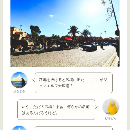
路地を抜けると広場に出た……ここがジ
ャマエルフナ広場？
はるまる
いや、ただの広場！まぁ、何らかの名前
はあるんだろうけど。
ぴちどん