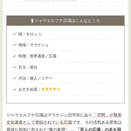
ジャマエルフナ広場はこんなところ
国：モロッコ
地域：マラケシュ
特徴：世界遺産／広場
目玉：屋台
方法：個人／ツアー
おすすめ度：
ジャマエルフナ広場はマラケシュ旧市街にあり
「空間」が無形
文化遺産として登録されている広場
です。その活気ある景色は
異様な熱気に包まれた“魔の巣窟”……
「死人の広場」の名を冠