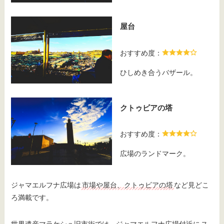
屋台
おすすめ度：
ひしめき合うバザール。
クトゥビアの塔
おすすめ度：
広場のランドマーク。
ジャマエルフナ広場は
市場や屋台、クトゥビアの塔
など見どこ
ろ満載です。
世界遺産マラケシュ旧市街では、ジャマエルフナ広場付近に
ス