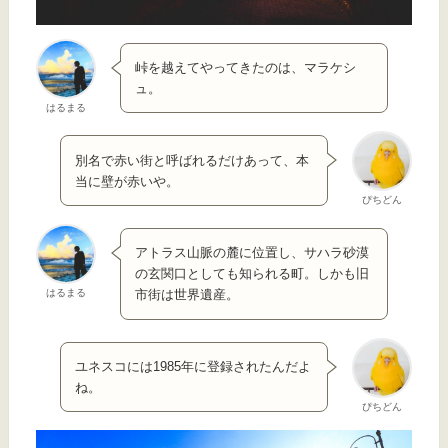
峠を越えてやってきたのは、マラケシ
ュ。
はるまる
別名で赤い街と呼ばれるだけあって、本
当に壁が赤いや。
ぴちどん
アトラス山脈の麓に位置し、サハラ砂漠
の玄関口としても知られる町。しかも旧
はるまる
市街は世界遺産。
ユネスコには1985年に登録されたんだよ
ね。
ぴちどん