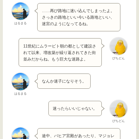
……再び路地に迷い込んでしまったよ。
さっきの路地といい今いる路地といい、
はるまる
迷宮のようになってるね。
11世紀にムラービト朝の都として建設さ
れて以来、増改築が繰り返されてきた街
ぴちどん
並みだからね。もう巨大な迷路よ。
なんか迷子になりそう。
はるまる
迷ったらいいじゃない。
ぴちどん
途中、バヒア宮殿があったり、マジョレ