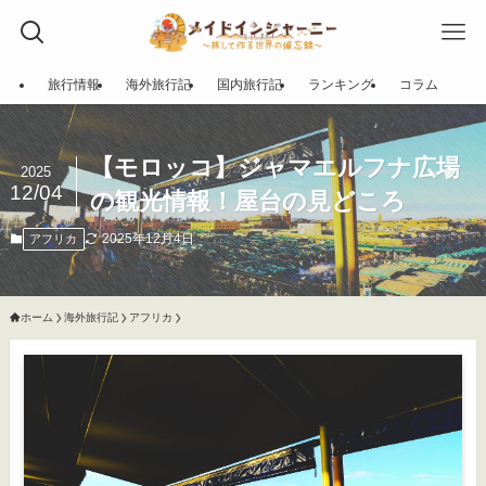
旅行情報
海外旅行記
国内旅行記
ランキング
コラム
【モロッコ】ジャマエルフナ広場
2025
12/04
の観光情報！屋台の見どころ
2025年12月4日
アフリカ
ホーム
海外旅行記
アフリカ