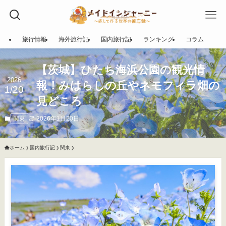
旅行情報
海外旅行記
国内旅行記
ランキング
コラム
【茨城】ひたち海浜公園の観光情
2026
報！みはらしの丘やネモフィラ畑の
1/20
見どころ
2026年1月20日
関東
ホーム
国内旅行記
関東