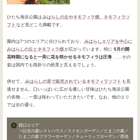
ひたち海浜公園は
みはらしの丘やネモフィラ畑、ネモフィラソ
フト
など見どころ満載です。
園内は7つのエリアに分けられており、
みはらしエリアを中心に
みはらしの丘とネモフィラ畑
が広がっています。特に
5月の開
花時期になると一斉に花を咲かせるネモフィラは圧巻
……その
姿は国内でも指折りの絶景と言えるでしょう。
併せて、
みはらしの里で販売されているネモフィラソフト
も見
逃せません。口いっぱいに広がる優しい甘味はひたち海浜公園
の名物……一度は味わっていただきたいです。なお、他のエリ
アは次の通り。
西口エリア
⇒記念の森レストハウス／スイセンガーデン／たまごの森／
たまごの森フラワーガーデン／チューリップガーデン／西池