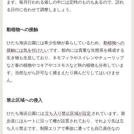
ます。毎月行われる催しの中には定時のものもあるので、訪れ
る日付に合わせて調整しましょう。
動植物への接触
ひたち海浜公園には希少生物が暮らしているため、
動植物への
接触には気を付けたい
です。館内には貴重な生態系を構成する
生き物も生息しており、ネモフィラやスイレンやチューリップ
など春の植物やコキアやコスモスなど秋の植物も分布していま
す。当然ながら許可なく捕まえたり摘んだりしてはいけませ
ん。
禁止区域への侵入
ひたち海浜公園には
立ち入り禁止区域が設定
されています。遊
歩道にはルートに沿って柵が設置されており、それより先は立
ち入り禁止です。制限エリアで事故に遭っても自己責任なの