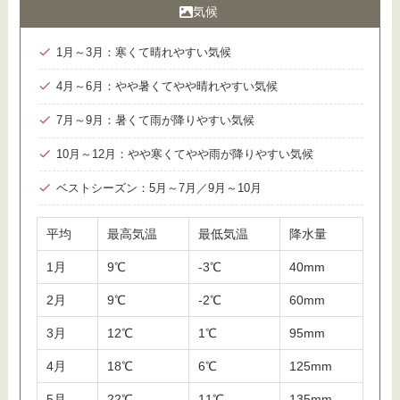
気候
1月～3月：寒くて晴れやすい気候
4月～6月：やや暑くてやや晴れやすい気候
7月～9月：暑くて雨が降りやすい気候
10月～12月：やや寒くてやや雨が降りやすい気候
ベストシーズン：5月～7月／9月～10月
平均
最高気温
最低気温
降水量
1月
9℃
-3℃
40mm
2月
9℃
-2℃
60mm
3月
12℃
1℃
95mm
4月
18℃
6℃
125mm
5月
22℃
11℃
135mm