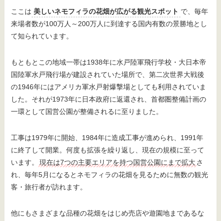
ここは
美しいネモフィラの花畑が広がる観光スポット
で、毎年
来場者数が100万人～200万人に到達する国内有数の景勝地とし
て知られています。
もともとこの地域一帯は1938年に水戸陸軍飛行学校・大日本帝
国陸軍水戸飛行場が建設されていた場所で、第二次世界大戦後
の1946年にはアメリカ軍水戸射爆撃場としても利用されていま
した。それが1973年に日本政府に返還され、首都圏整備計画の
一環として国営公園が整備されるに至りました。
工事は1979年に開始、1984年に造成工事が進められ、1991年
に終了して開業。何度も拡張を繰り返し、現在の規模に至って
います。
現在は7つの主要エリアを持つ国営公園にまで拡大
さ
れ、毎年5月になるとネモフィラの花畑を見るために無数の観光
客・旅行者が訪れます。
他にもさまざまな品種の花畑をはじめ売店や遊園地まであるな