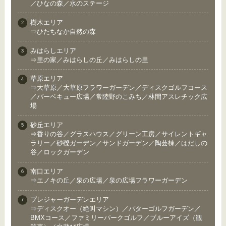
／ひなの森／水のステージ
樹木エリア
⇒ひたちなか自然の森
みはらしエリア
⇒里の家／みはらしの丘／みはらしの里
草原エリア
⇒大草原／大草原フラワーガーデン／ディスクゴルフコース
／バーベキュー広場／常陸野のこみち／林間アスレチック広
場
砂丘エリア
⇒香りの谷／グラスハウス／グリーン工房／サイレントギャ
ラリー／砂礫ガーデン／サンドガーデン／陶芸棟／はだしの
谷／ロックガーデン
南口エリア
⇒エノキの丘／泉の広場／泉の広場フラワーガーデン
プレジャーガーデンエリア
⇒ディスクオー（絶叫マシン）／パターゴルフガーデン／
BMXコース／ファミリーパークゴルフ／ブルーアイズ（観